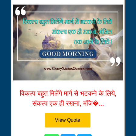
विकल्प बहुत मिलेंगे मार्ग से भटकने के लिये,
संकल्प एक ही रखना, मंजि�...
View Quote