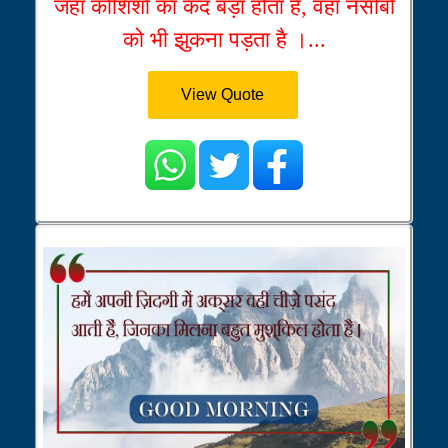
जहाँ कोशिशों का कद बड़ा होता है, वहाँ नसीबों
को भी झुकना पड़ता है ।...
View Quote