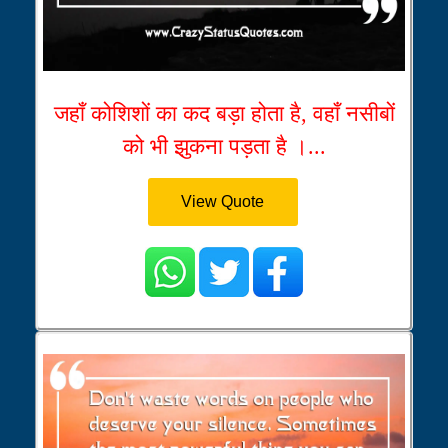
जहाँ कोशिशों का कद बड़ा होता है, वहाँ नसीबों
को भी झुकना पड़ता है ।...
View Quote