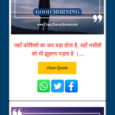
जहाँ कोशिशों का कद बड़ा होता है, वहाँ नसीबों
को भी झुकना पड़ता है ।...
View Quote