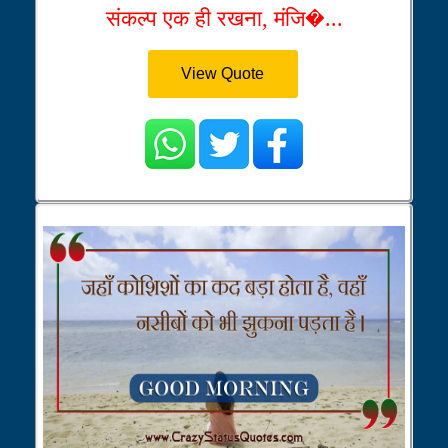
संकल्प एक ही रखना, मंजि�...
View Quote