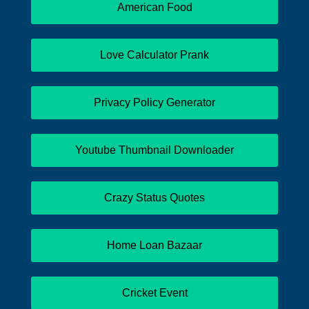
American Food
Love Calculator Prank
Privacy Policy Generator
Youtube Thumbnail Downloader
Crazy Status Quotes
Home Loan Bazaar
Cricket Event