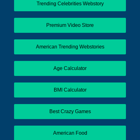
Trending Celebrities Webstory
Premium Video Store
American Trending Webstories
Age Calculator
BMI Calculator
Best Crazy Games
American Food