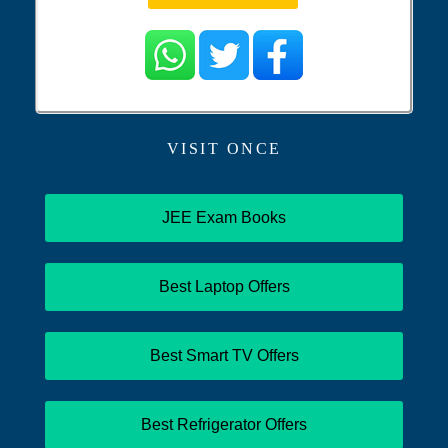
VISIT ONCE
JEE Exam Books
Best Laptop Offers
Best Smart TV Offers
Best Refrigerator Offers