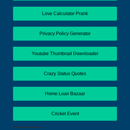
Love Calculator Prank
Privacy Policy Generator
Youtube Thumbnail Downloader
Crazy Status Quotes
Home Loan Bazaar
Cricket Event