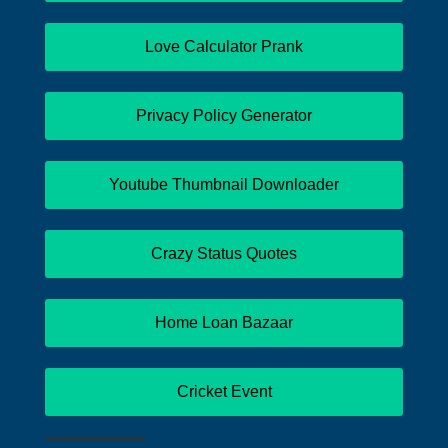
Love Calculator Prank
Privacy Policy Generator
Youtube Thumbnail Downloader
Crazy Status Quotes
Home Loan Bazaar
Cricket Event