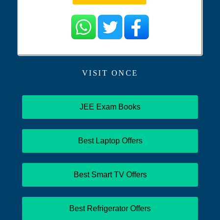
VISIT ONCE
JEE Exam Books
Best Laptop Offers
Best Smart TV Offers
Best Refrigerator Offers