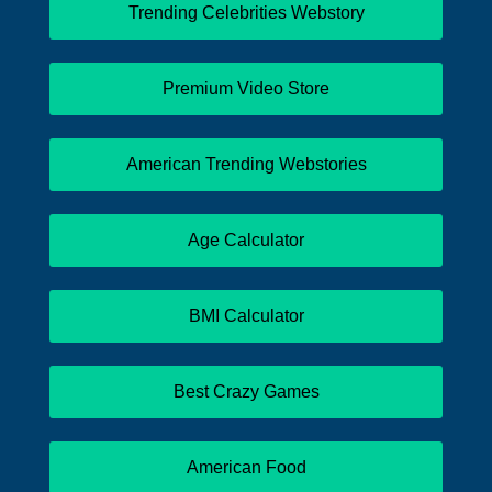
Trending Celebrities Webstory
Premium Video Store
American Trending Webstories
Age Calculator
BMI Calculator
Best Crazy Games
American Food