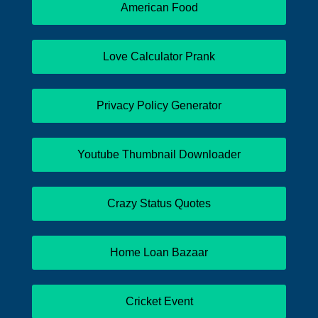
American Food
Love Calculator Prank
Privacy Policy Generator
Youtube Thumbnail Downloader
Crazy Status Quotes
Home Loan Bazaar
Cricket Event