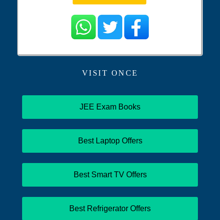
VISIT ONCE
JEE Exam Books
Best Laptop Offers
Best Smart TV Offers
Best Refrigerator Offers