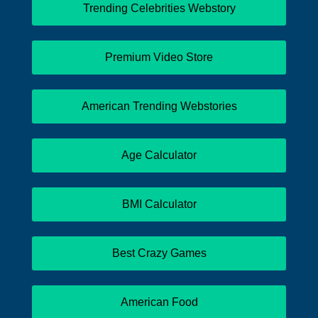
Trending Celebrities Webstory
Premium Video Store
American Trending Webstories
Age Calculator
BMI Calculator
Best Crazy Games
American Food