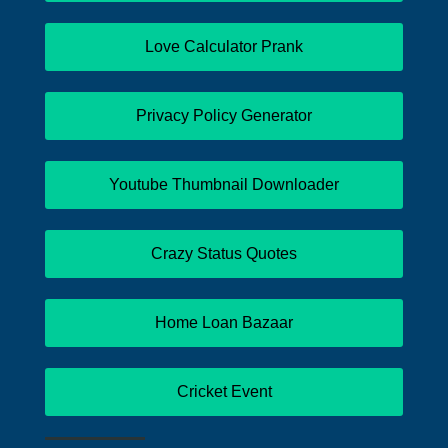
Love Calculator Prank
Privacy Policy Generator
Youtube Thumbnail Downloader
Crazy Status Quotes
Home Loan Bazaar
Cricket Event