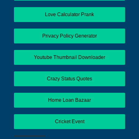
Love Calculator Prank
Privacy Policy Generator
Youtube Thumbnail Downloader
Crazy Status Quotes
Home Loan Bazaar
Cricket Event