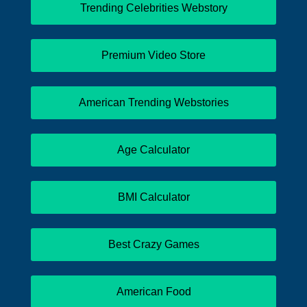
Trending Celebrities Webstory
Premium Video Store
American Trending Webstories
Age Calculator
BMI Calculator
Best Crazy Games
American Food