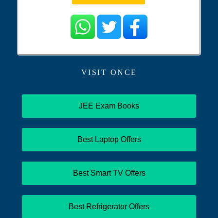
VISIT ONCE
JEE Exam Books
Best Laptop Offers
Best Smart TV Offers
Best Refrigerator Offers