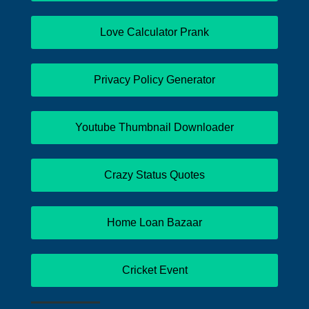
Love Calculator Prank
Privacy Policy Generator
Youtube Thumbnail Downloader
Crazy Status Quotes
Home Loan Bazaar
Cricket Event