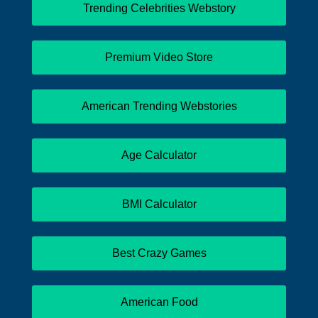
Trending Celebrities Webstory
Premium Video Store
American Trending Webstories
Age Calculator
BMI Calculator
Best Crazy Games
American Food