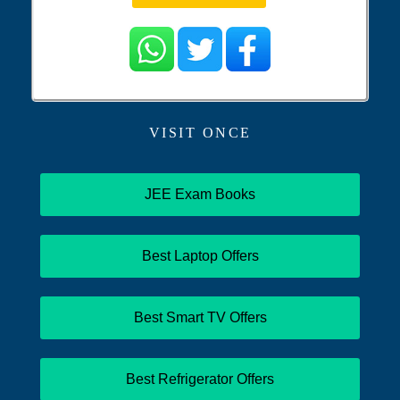
VISIT ONCE
JEE Exam Books
Best Laptop Offers
Best Smart TV Offers
Best Refrigerator Offers