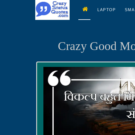
LAPTOP
SMA
Crazy Good Mor