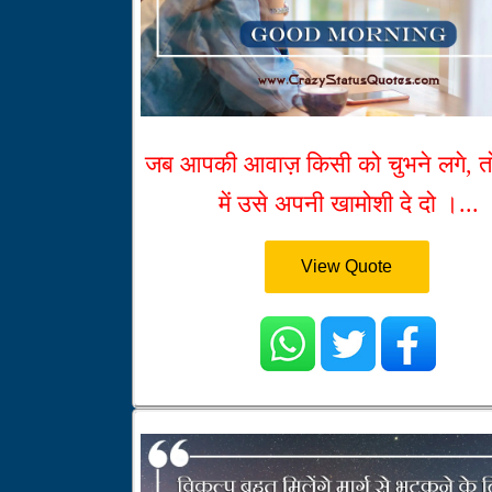
जब आपकी आवाज़ किसी को चुभने लगे, त
में उसे अपनी खामोशी दे दो ।...
View Quote