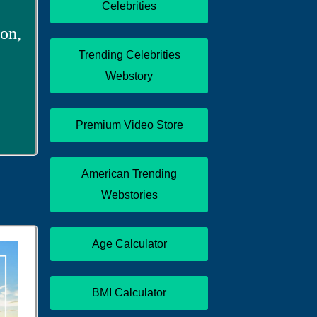
Celebrities
on,
Trending Celebrities
Webstory
Premium Video Store
American Trending
Webstories
Age Calculator
BMI Calculator