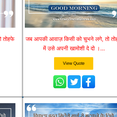
ो तोहफे
जब आपकी आवाज़ किसी को चुभने लगे, तो तो
में उसे अपनी खामोशी दे दो ।...
View Quote