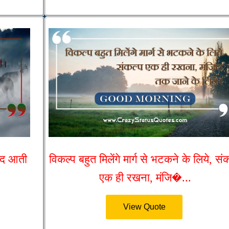
संद आती
विकल्प बहुत मिलेंगे मार्ग से भटकने के लिये, सं
एक ही रखना, मंजि�...
View Quote