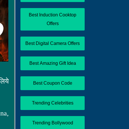
Best Induction Cooktop
Offers
Best Digital Camera Offers
Best Amazing Gift Idea
लिये
Best Coupon Code
Trending Celebrities
na,
Trending Bollywood