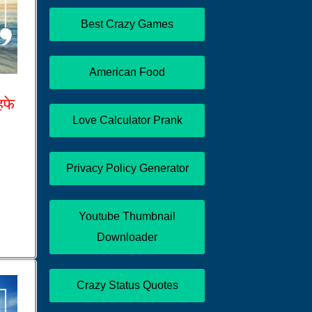
Best Crazy Games
American Food
हफे
Love Calculator Prank
Privacy Policy Generator
Youtube Thumbnail
Downloader
Crazy Status Quotes