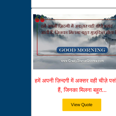
हमें अपनी ज़िन्दगी में अक्सर वही चीज़े प
हैं, जिनका मिलना बहुत...
View Quote