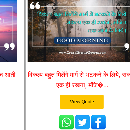
संद आती
विकल्प बहुत मिलेंगे मार्ग से भटकने के लिये, सं
एक ही रखना, मंजि�...
View Quote