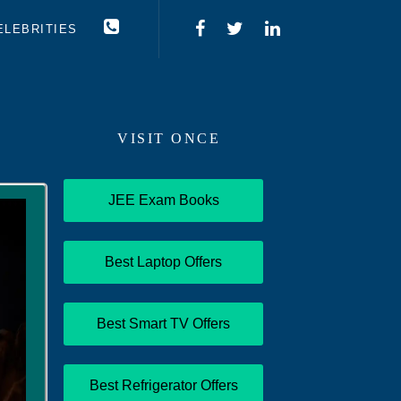
ELEBRITIES
VISIT ONCE
JEE Exam Books
Best Laptop Offers
Best Smart TV Offers
Best Refrigerator Offers