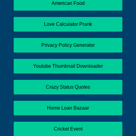
American Food
Love Calculator Prank
Privacy Policy Generator
Youtube Thumbnail Downloader
Crazy Status Quotes
Home Loan Bazaar
Cricket Event