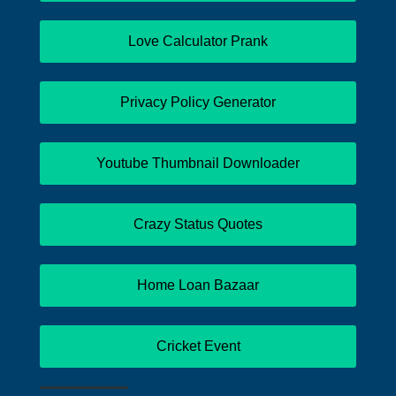
Love Calculator Prank
Privacy Policy Generator
Youtube Thumbnail Downloader
Crazy Status Quotes
Home Loan Bazaar
Cricket Event