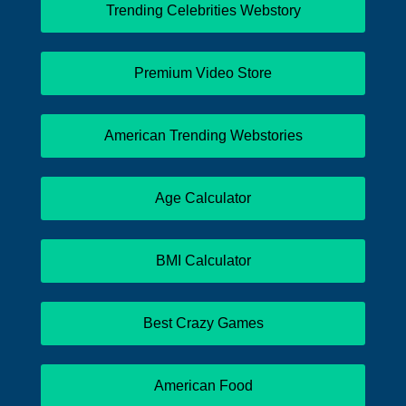
Trending Celebrities Webstory
Premium Video Store
American Trending Webstories
Age Calculator
BMI Calculator
Best Crazy Games
American Food