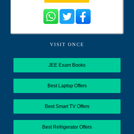
VISIT ONCE
JEE Exam Books
Best Laptop Offers
Best Smart TV Offers
Best Refrigerator Offers