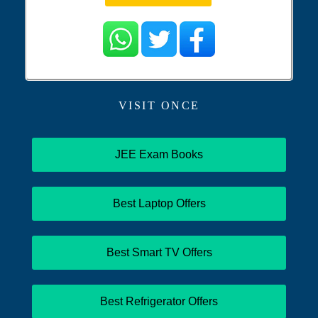
VISIT ONCE
JEE Exam Books
Best Laptop Offers
Best Smart TV Offers
Best Refrigerator Offers