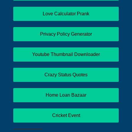
Love Calculator Prank
Privacy Policy Generator
Youtube Thumbnail Downloader
Crazy Status Quotes
Home Loan Bazaar
Cricket Event