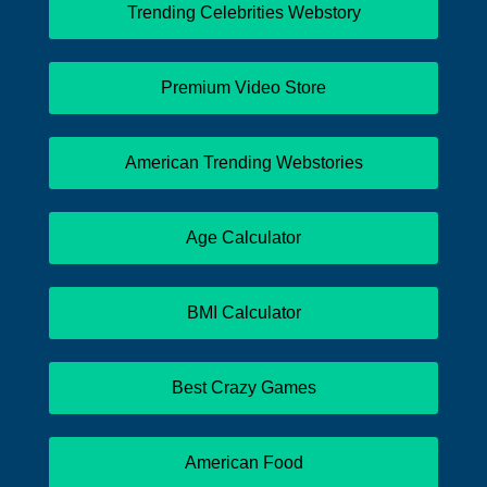
Trending Celebrities Webstory
Premium Video Store
American Trending Webstories
Age Calculator
BMI Calculator
Best Crazy Games
American Food