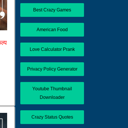
Best Crazy Games
American Food
कल्प
Love Calculator Prank
Privacy Policy Generator
Youtube Thumbnail
Downloader
Crazy Status Quotes