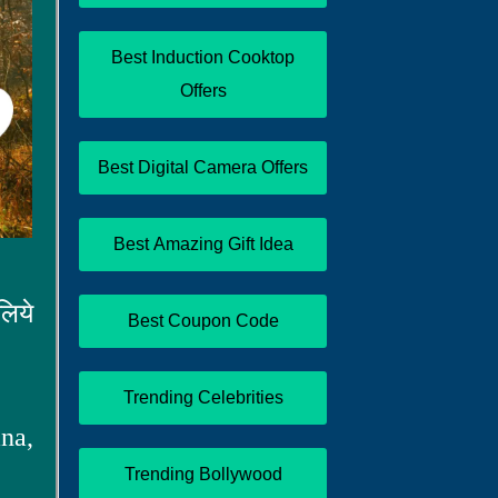
Best Induction Cooktop
Offers
Best Digital Camera Offers
Best Amazing Gift Idea
लिये
Best Coupon Code
Trending Celebrities
na,
Trending Bollywood