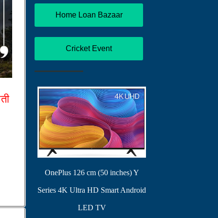
Home Loan Bazaar
Cricket Event
आती
OnePlus 126 cm (50 inches) Y
Series 4K Ultra HD Smart Android
LED TV