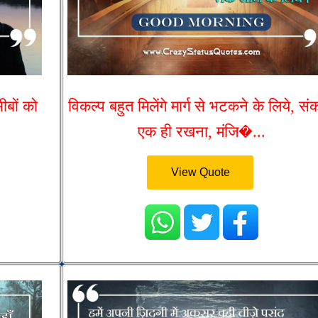
ीबों को
विकल्प बहुत मिलेंगे मार्ग से भटकने के लिये, सं
एक ही रखना, मंजि�...
View Quote