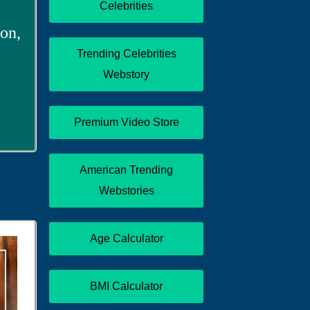
Celebrities
on,
Trending Celebrities
Webstory
Premium Video Store
American Trending
Webstories
Age Calculator
BMI Calculator