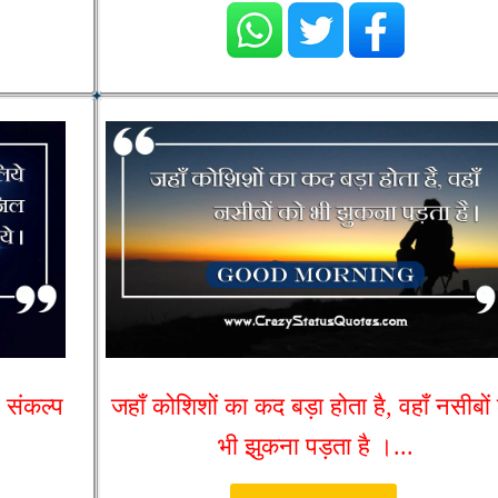
, संकल्प
जहाँ कोशिशों का कद बड़ा होता है, वहाँ नसीबों
भी झुकना पड़ता है ।...