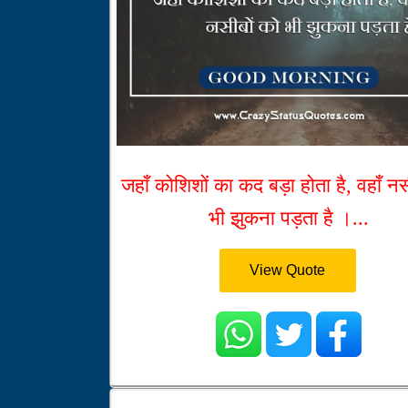
जहाँ कोशिशों का कद बड़ा होता है, वहाँ नस
भी झुकना पड़ता है ।...
View Quote