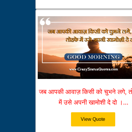
जब आपकी आवाज़ किसी को चुभने लगे, त
में उसे अपनी खामोशी दे दो ।...
View Quote