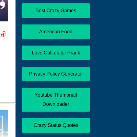
Best Crazy Games
American Food
आती
Love Calculator Prank
Privacy Policy Generator
Youtube Thumbnail
Downloader
Crazy Status Quotes