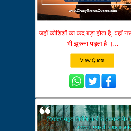
जहाँ कोशिशों का कद बड़ा होता है, वहाँ नस
भी झुकना पड़ता है ।...
View Quote