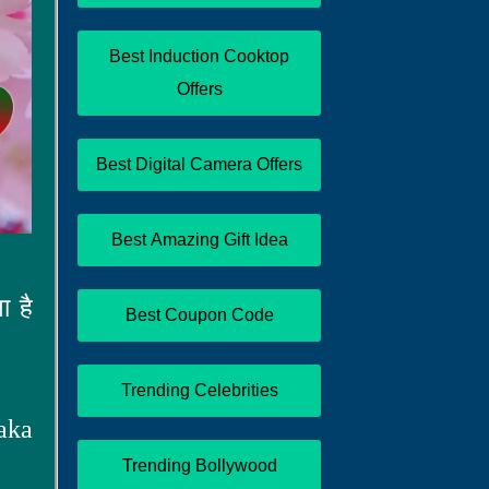
Best Induction Cooktop
Offers
Best Digital Camera Offers
Best Amazing Gift Idea
ा है
Best Coupon Code
Trending Celebrities
aka
Trending Bollywood