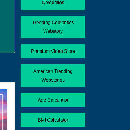
Celebrities
Trending Celebrities
Webstory
Premium Video Store
American Trending
Webstories
Age Calculator
BMI Calculator