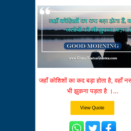
जहाँ कोशिशों का कद बड़ा होता है, वहाँ नस
भी झुकना पड़ता है ।...
View Quote