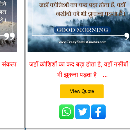
, संकल्प
जहाँ कोशिशों का कद बड़ा होता है, वहाँ नसीबों
भी झुकना पड़ता है ।...
View Quote