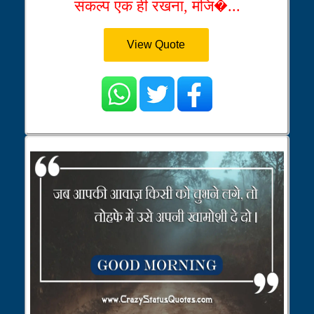
संकल्प एक ही रखना, मंजि�...
View Quote