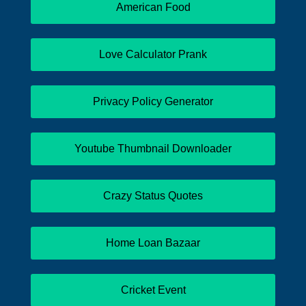
American Food
Love Calculator Prank
Privacy Policy Generator
Youtube Thumbnail Downloader
Crazy Status Quotes
Home Loan Bazaar
Cricket Event