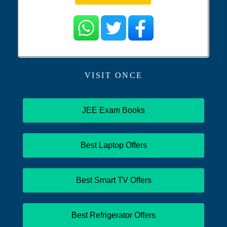
VISIT ONCE
JEE Exam Books
Best Laptop Offers
Best Smart TV Offers
Best Refrigerator Offers