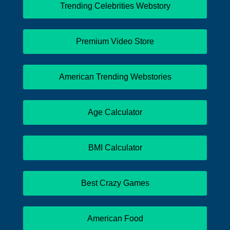
Trending Celebrities Webstory
Premium Video Store
American Trending Webstories
Age Calculator
BMI Calculator
Best Crazy Games
American Food