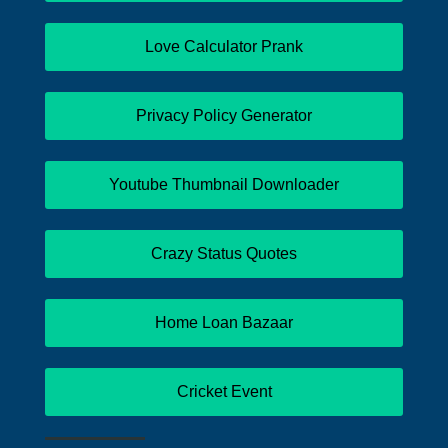
Love Calculator Prank
Privacy Policy Generator
Youtube Thumbnail Downloader
Crazy Status Quotes
Home Loan Bazaar
Cricket Event