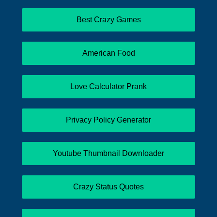
Best Crazy Games
American Food
Love Calculator Prank
Privacy Policy Generator
Youtube Thumbnail Downloader
Crazy Status Quotes