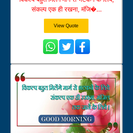
संकल्प एक ही रखना, मंजि�...
View Quote