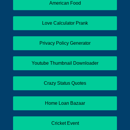
American Food
Love Calculator Prank
Privacy Policy Generator
Youtube Thumbnail Downloader
Crazy Status Quotes
Home Loan Bazaar
Cricket Event