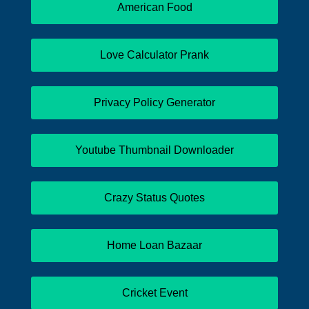
American Food
Love Calculator Prank
Privacy Policy Generator
Youtube Thumbnail Downloader
Crazy Status Quotes
Home Loan Bazaar
Cricket Event